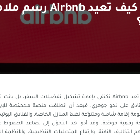
ما بعد الإيجارات: كيف تعيد
بحلول عام 2025، لم تعد Airbnb تكتفي بإعادة تشكيل تفضيلات السفر، 
نادق على نحو جوهري. فبعد أن انطلقت منصةً مخصّصة للإيج
مة إقامة شاملة ومتنوّعة تضمّ المنازل الخاصة، والفنادق البوتيك
ة رقمية موحّدة. وقد أدى هذا التحوّل إلى تصاعد الضغوط ع
ّدهم التكاليف الثابتة، وارتفاع المتطلبات التنظيمية، والأنظمة ا