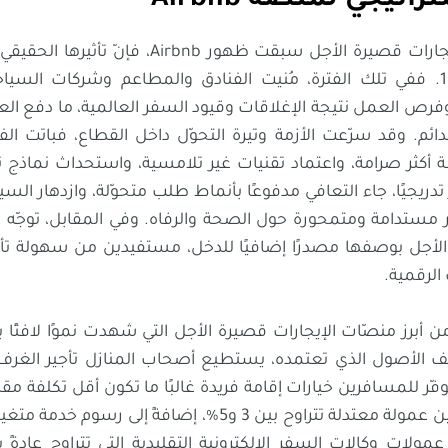
اتيجي لمنصّة Airbnb
على الرغم من أنّ الإيجارات قصيرة الأجل سبقت ظهور
عقب جائحة كوفيد-19. ففي تلك الفترة، مُنيت الفنادق والمطاعم وشركات ا
وفرص العمل نتيجة الإغلاقات وقيود السفر العالمية، ما دفع ال
دائم. وقد سرّعت الأزمة وتيرة التحوّل داخل القطاع، فباتت الف
افة أكثر صرامة، واعتماد تقنيات غير تلامسية، واستحداث نماذج
ريجيًا، جاء التعافي مدفوعًا بأنماط طلب متحوّلة، وازدهار السي
مستدامة ومتمحورة حول الصحة والرفاه. وفي المقابل، توجّه عد
 الأجل بوصفها مصدرًا إضافيًا للدخل، مستفيدين من سهولة تأج
الرقمية.
Airb واحدة من أبرز منصّات الإيجارات قصيرة الأجل التي شهدت نموًا لاف
 الأصول الذي تعتمده، يستطيع أصحاب المنازل تأجير الغرف ا
فّر للمسافرين خيارات إقامة فريدة غالبًا ما تكون أقل تكلفة مق
المنصّة على المضيفين عمولة معتدلة تتراوح بين 3 و5%، إضافة