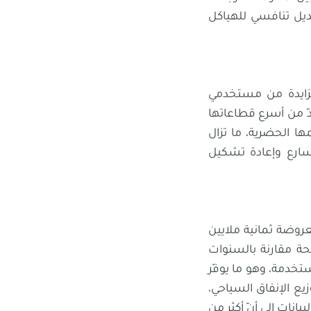
م بديل تنافسي للهياكل
ريحة متزايدة من مستخدمي
ر الحضرية، التي تُعدّ من أسرع قطاعاتها
امة لدى Expedia بنسبة 12% وتوسّع Vrbo في قوائمها الحضرية، ما تزال
تسارع وإعادة تشكيل
د القوائم المعروضة ثمانية ملايين
ا زيادة واضحة مقارنة بالسنوات
تخدمة، وهو ما يوفّر
يع الإنفاق السياحي،
لبيانات إلى أنّ أكثر من