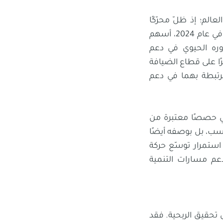
عالم؛ إذ ظلّ محرّكًا
رئيسيًا للنمو، ومصدرًا واسعًا لفرص العمل، وعاملًا محوريًا في تعزيز التنقّل الدولي. وفي عام 2024، أسهم
على دوره الحيوي في دعم
ًا على قطاع الضيافة
مرتبطة بهما في دعم
بي حصصًا معتبرة من
سب، بل بوصفه أيضًا
استمرار توسّع حركة
 دعم مسارات التنمية
ى تحقيق الربحية. فقد