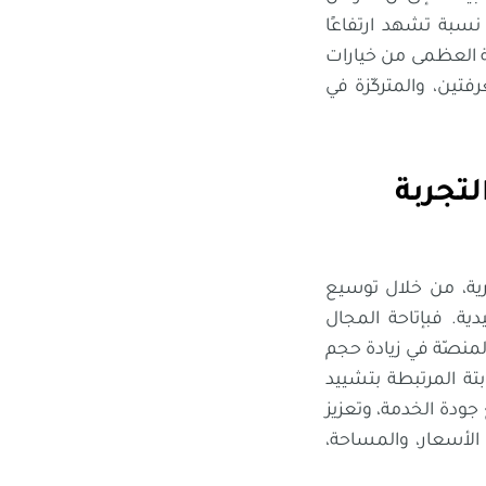
ثّل نحو 34% غرفًا خاصة، وهي نسبة تشهد ارتفاعًا
بية العظمى من خيارات
تين، والمتركّزة في
لتجربة
وهرية، من خلال توسيع
ية. فبإتاحة المجال
المنصّة في زيادة حجم
بتة المرتبطة بتشييد
 جودة الخدمة، وتعزيز
ها في مواجهة القيمة التي تقدّمها Airbnb من حيث الأسعار، والمساحة،