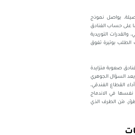
n
ok
صيلة، يواصل نموذج
سوق، ولا سيّما على حساب الفنادق
 والقدرات التوريدية
 الطلب بوتيرة تفوق
نادق صعوبة متزايدة
يعد السؤال الجوهري
ه في أداء القطاع الفندقي،
 نفسها في الاندماج
التطوّر، مَن الطرف الذي
ات