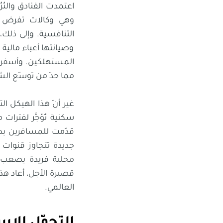
اعتمدت الفنادق والنُز
وهي وكالات تفرض ع
التنافسية. وإلى ذلك
وصيانتها أعباء مالية 
المستهلكين. وأسفرت 
مما حدّ من توسّع ال
سكنية تُؤجَّر لفترات
قدّمت للمسافرين بديل
جديدة تتجاوز قنوات 
محلية فريدة يصعب عل
قصيرة الأجل، أعاد ه
العالمي.