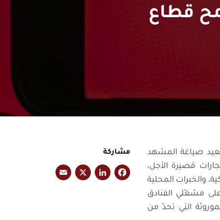
 Airbnb رسم ملامح قطاع
بل باتت تعيد صياغة المشهد
مشاركة
ارات قصيرة الأجل،
E
X
Li
Fa
ية، والخبرات المحلية
m
nk
ce
لى مشغّلي الفنادق
ail
e
b
لموروثة التي تحدّ من
dI
o