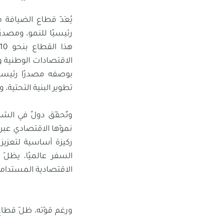
يُعَدّ قطاع الضيافة م
الاقتصادات الوطنية و
بوصفه مصدرًا رئيسيً
تطوير البنية التحتية، 
وتُحقّق دولٌ في الش
نموّها الاقتصادي عب
ركيزة أساسية لتعزيز
السفر عالميًا، يظلّ 
الاقتصادية المستدامة
ورغم قوّته، ظلّ قطاع 