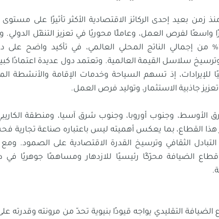
نذ زمن بعيد إحدى الركائز الاقتصادية الأكثر تأثيرًا على مستوى ال
هذا القطاع بنحو 10% من إجمالي الناتج المحلي العالمي، في تأكيد واضح 
ترسيخ سلاسل القيمة العالمية. وتعتمد دول عديدة اعتمادًا كبير
ا للإيرادات، إذ تسهم السياحة وخدمات الإقامة والأنشطة ال
وتعزيز جاذبية الاستثمار، وتوليد فرص العمل.
رق الأوسط، وجنوب أوروبا، وجنوب شرق آسيا، ومنطقة الكاري
ر هذا القطاع، بما يعكس أهميته ليس باعتباره صناعة تجارية فح
 التبادل الثقافي وترسيخ القدرة الاقتصادية على الصمود. ومع 
قطاع الضيافة محرّكًا رئيسيًا للازدهار ومساهمًا جوهريًا في
.
الضيافة التقليدي يواجه قيودًا بنيوية تحدّ من مرونته وقدرته عل