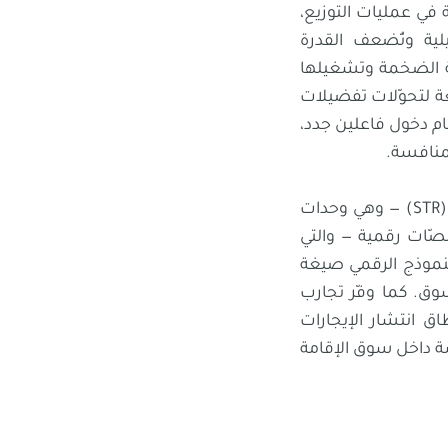
ة في عمليات التوزيع،
ية وتُضعف القدرة
ية الضخمة وتشغيلها
يعة لتحوّلات تفضيلات
م دخول فاعلين جدد،
منافسة.
غير أنّ هذا الهيكل التقليدي بدأ يشهد تحولًا جذريًا مع صعود الإيجارات قصيرة الأجل (STR) — وهي وحدات
نصّات رقمية — والتي
النموذج الرقمي صيغة
وق. كما وفّر تجارب
ق انتشار الإيجارات
ة داخل سوق الإقامة