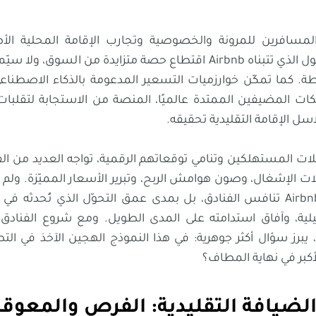
مسافرين للمرونة والخصوصية وتجارب الإقامة المحلية الأ
التشغيل خفيف الأصول الذي تتبناه Airbnb اقتطاع حصة متزايدة من ال
. كما تمكّن خوارزميات التسعير المدعومة بالذكاء الاصطناعي،
بكات المضيفين الممتدة عالميًا، المنصة من الاستجابة لتقلبات
ل الإقامة التقليدية تحقيقه.
ات المستهلكين وتنامي توقعاتهم الرقمية، تواجه العديد من الف
ت الإشغال، وصون هوامش الربح، وتبرير الأسعار المميّزة. ولم 
يتعلق بما إذا كانت Airbnb تنافس الفنادق، بل بمدى عمق التحوّل الذي تُحدث
يلية، وآفاق استدامته على المدى الطويل. ومع شروع الفنادق
ضمن منصة Airbnb، يبرز سؤال أكثر جوهرية: في هذا النموذج الهجين الآخذ في 
بر في نهاية المطاف؟
لضيافة التقليدية: الفرص والمعوق