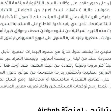
ُل، على مدى عقود، على وكالات السفر الإلكترونية مرتفعة التكلف
مولات عالية تستهلك نسبة كبيرة من الهوامش التشغيل
، يفرض الإرث الرأسمالي الثقيل المرتبط ببناء الأصول التشغيل
ثابتة مرتفعة، الأمر الذي يقيد قدرة القطاع على الاستجابة السر
هذه القيود الهيكلية عن نشوء مواطن ضعف وعوائق كبيرة أما
شركات الصغيرة وقيّد قدرة السوق على تنويع المعروض وتعزيز ال
 محدودة تمتد من ليلة إلى بضعة أسابيع، ويتيحها الأفراد عبر م
اً أكثر مرونة وتنوّعًا وكفاءة من حيث التكلفة. فقد أوجد هذا 
التوزيع التقليدية وتُخفّض بدرجة ملموسة من عوائق دخول الس
ى الفنادق التقليدية منافستها أو محاكاتها. ومع اتّساع نطا
ذا النمط رسم توقعات المستهلكين وأعاد تعريف معايير المنافس