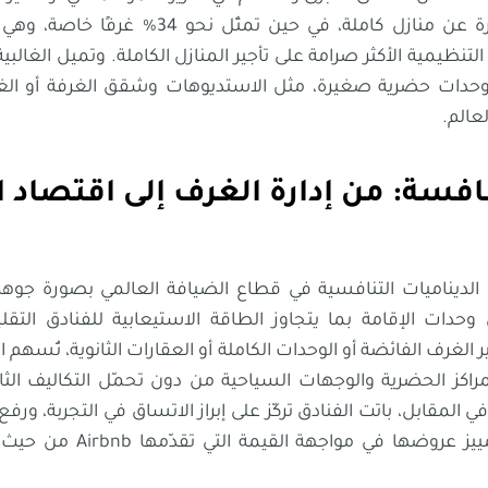
60% من القوائم عبارة عن منازل كاملة، في حين تم
التنظيمية الأكثر صرامة على تأجير المنازل الكاملة. وتميل الغال
 وحدات حضرية صغيرة، مثل الاستديوهات وشقق الغرفة أو الغرف
عالم.
افسة: من إدارة الغرف إلى اقتصاد ا
Air تشكيل الديناميات التنافسية في قطاع الضيافة العالمي بصورة ج
ات الإقامة بما يتجاوز الطاقة الاستيعابية للفنادق التقليد
 الغرف الفائضة أو الوحدات الكاملة أو العقارات الثانوية، تُسهم 
راكز الحضرية والوجهات السياحية من دون تحمّل التكاليف الثا
 المقابل، باتت الفنادق تركّز على إبراز الاتساق في التجربة، ورفع
مزايا برامج الولاء، لتمييز عروض