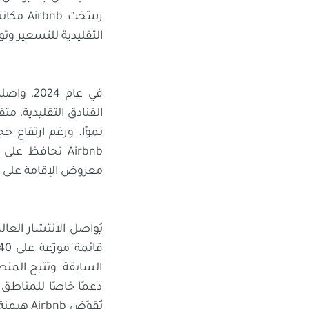
رسّخت 
التقليدية للتسعير وت
Airbnb تحافظ 
معروض الإقامة على 
السابقة. وتتيح المنص
دعمًا خاصًا للمناطق 
تُقوّض b