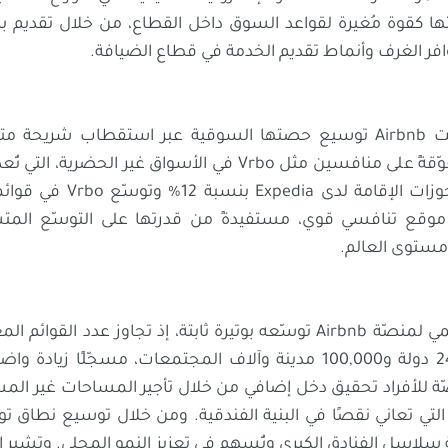
Airbnb مكانتها كقوة مُغيرة لقواعد السوق داخل القطاع، من خلال تقدي
وافر الغرف وأنماط تقديم الخدمة في قطاع الضيافة.
في عام 2024، واصلت Airbnb توسيع حصتها السوقية عبر استقطاب ش
الفنادق التقليدية، متفوّقةً على منافسين مثل Vrbo في الأسواق غي
نموًا. ورغم ارتفاع حجوزات الإق
على موقع تنافسي قوي، مستفيدةً من قدرتها على التوسّع الم
مستوى العالم.
يُواصل الانتشار العالمي لمنصّة Airbnb توسّعه بوتيرة ثابتة، إذ تجاوز عد
قائمة موزّعة على 240 دولة و100,000 مدينة وآلاف المجتمعات، مسجّلً
ّة للأفراد تحقيق دخل إضافي من خلال تأجير المساحات غير المس
التي تعاني نقصًا في البنية الفندقية. ومن خلال توسيع نطاق توز
Airbn هيمنة سلاسل الفنادق الكبرى وتُسهم في تعزيز النمو المحلي. وتشير ا