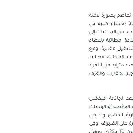
 Airbnb، فإنّ تأثيرها الحقيقي تعاظم بصورة لافتة
لسياحة بخسائر كبيرة في
عديد من المنشآت إلى
نادق مطالَبة بإعطاء
 تشغيل مغايرة. ومع
احة الداخلية، وتصاعد
د متزايد من الأفراد
ير العقارات والغرف
تًا بعد الجائحة. فبفضل
لفائضة أو الوحدات
ارنة بالفنادق. وتفرض
ً إلى رسوم خدمة متغيرة على الضيوف، وهي
نسب أقل بكثير من عمولات وكالات السفر الإلكترونية التقليدية التي تتراوح عادةً بين 10 و25%. وبهذا،