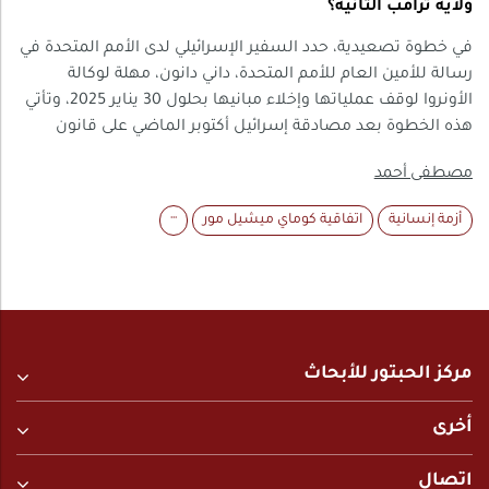
ولاية ترامب الثانية؟
في خطوة تصعيدية، حدد السفير الإسرائيلي لدى الأمم المتحدة في
رسالة للأمين العام للأمم المتحدة، داني دانون، مهلة لوكالة
الأونروا لوقف عملياتها وإخلاء مبانيها بحلول 30 يناير 2025، وتأتي
هذه الخطوة بعد مصادقة إسرائيل أكتوبر الماضي على قانون
يحظر أنشطة الوكالة الأممية في إسرائيل، بما في ذلك القدس
مصطفى أحمد
الشرقية المحتلة، على خلفية اتهام إسرائيل للأونروا بأنها مخترقة
من قبل حركة حماس، مدعية مشاركة بعض موظفيها في
أزمة إنسانية
اتفاقية كوماي ميشيل مور
···
هجمات 7 أكتوبر 2023. يستكشف هذا التقدير العلاقة المعقدة
بين الأونروا وإسرائيل، ويكشف النوايا الأمريكية المحتملة لتصفية
الوكالة، خاصة مع عودة دونالد ترامب إلى السلطة وتصريحاته
الأخيرة بشأن تهجير سكان قطاع غزة، وتداعيات هذا الحظر.
مركز الحبتور للأبحاث
أخرى
اتصال