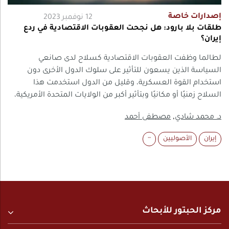
الدفاعية، إلى جانب الدعم الأمريكي، تمنع وقوع أضرار جسيمة؛
وثالثها الطريقة التي تختار بها إسرائيل الرد. لذلك يسعي هذا
إصدارات خاصة
12 نوفمبر 2023
التحليل إلى توضيح انعكاسات الهجوم وآثاره الاقتصادية على
طلقات بلا بارود: هل نجحت العقوبات الاقتصادية في ردع
إيران؟
إطراف الصراع.
لطالما وظفت العقوبات الاقتصادية كسلاح لدى صانعي
السياسة الذين يسعون للتأثير على سلوك الدول الأخرى دون
استخدام القوة العسكرية، وقليل من الدول استخدمت هذا
السلاح زمنيًا أو مكانيًا وبتأثير أكبر من الولايات المتحدة الأمريكية،
مما أدى إلى احتدام الجدل حول فعاليتها وأخلاقيات استخدامها
,
د. محمد شادي
مصطفى أحمد
لعقود من الزمن، مع نقاشات حادة بين جانبين يرى أحدهما أن
العقوبات طريقة إنسانية وفعالة لتحقيق أهداف السياسة
إيران
الأصوليين
···
الخارجية للدول الكُبرى دونما اللجوء إلى القوة العسكرية، بينما
يذهب آخرون إلي أنها شكل من أشكال الحرب الاقتصادية التي تضر
بالمدنيين الأبرياء وتضغط على المُجتمع وتُضر سيادة القانون
الدولي.
مركز الحبتور للأبحاث