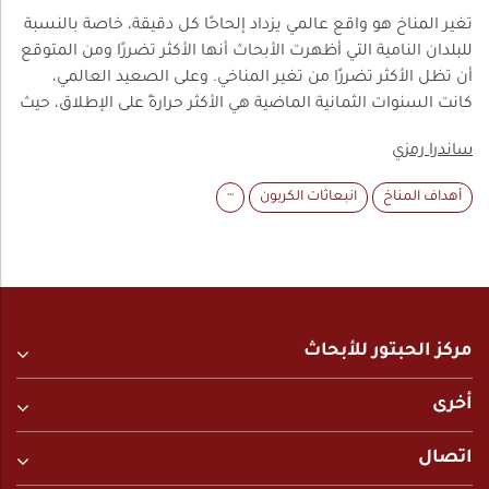
تغير المناخ هو واقع عالمي يزداد إلحاحًا كل دقيقة، خاصة بالنسبة
للبلدان النامية التي أظهرت الأبحاث أنها الأكثر تضررًا ومن المتوقع
أن تظل الأكثر تضررًا من تغير المناخي. وعلى الصعيد العالمي،
كانت السنوات الثمانية الماضية هي الأكثر حرارةً على الإطلاق، حيث
شهدت أجزاء من العالم درجات حرارة غير مسبوقة في الصيف
ساندرا رمزي
وموجات حر مطولة. ومع اقتراب نهاية عام 2022، أصدر تحالف من
المنظمات الدولية بيانًا حول شدة أطول موجة جفاف في تاريخ
أهداف المناخ
انبعاثات الكربون
···
القرن الأفريقي والتي تسببت في تدهور سريع لأزمة الأمن الغذائي
في الصومال وكينيا وإثيوبيا . كما يشهد العالم تواترًا أكبر للكوارث
الطبيعية مثل هطول الأمطار الغزيرة والفيضانات التي كان لها
تأثير مدمر على بلدان مثل باكستان حيث نزح 33 مليون شخص.
ويتعين على باكستان الآن، المسؤولة عن أقل من 1٪ من انبعاثات
غازات الاحتباس الحراري العالمية، إنفاق ما يقدر بنحو 16 مليار دولار
مركز الحبتور للأبحاث
على إعادة الإعمار، وتعهدت جهات مانحة أجنبية بتقديم نصف ذلك
المبلغ .
أخرى
اتصال